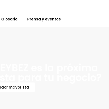
Glosario
Prensa y eventos
EYBEZ es la próxima
sta para tu negocio?
idor mayorista