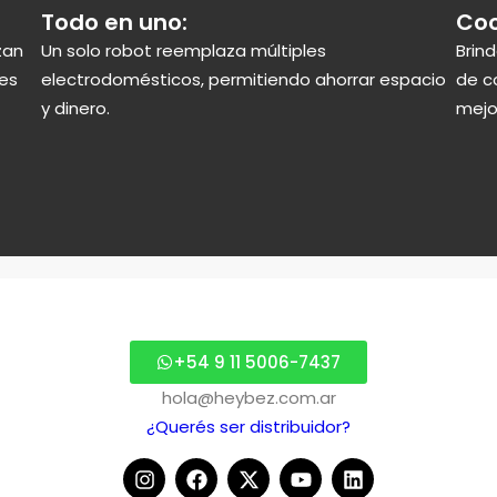
Todo en uno:
Coc
zan
Un solo robot reemplaza múltiples
Brin
nes
electrodomésticos, permitiendo ahorrar espacio
de c
y dinero.
mejor
+54 9 11 5006-7437
hola@heybez.com.ar
¿Querés ser distribuidor?